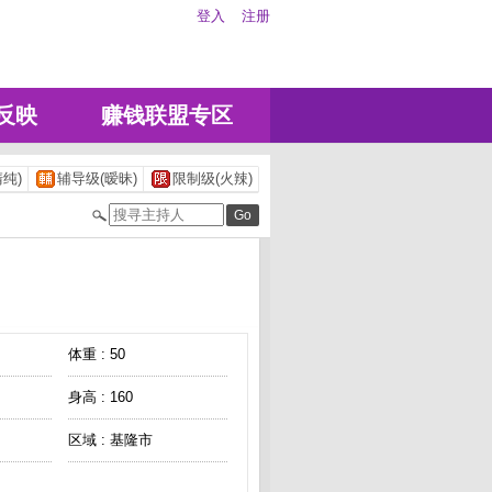
登入
注册
反映
赚钱联盟专区
纯)
辅导级(暧昧)
限制级(火辣)
体重 : 50
身高 : 160
区域 : 基隆市