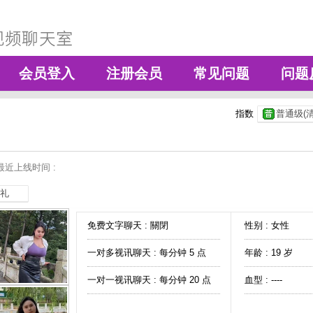
会员登入
注册会员
常见问题
问题
指数
普通级(清
最近上线时间 :
礼
免费文字聊天 :
關閉
性别 : 女性
一对多视讯聊天 :
每分钟 5 点
年龄 : 19 岁
一对一视讯聊天 :
每分钟 20 点
血型 : ----