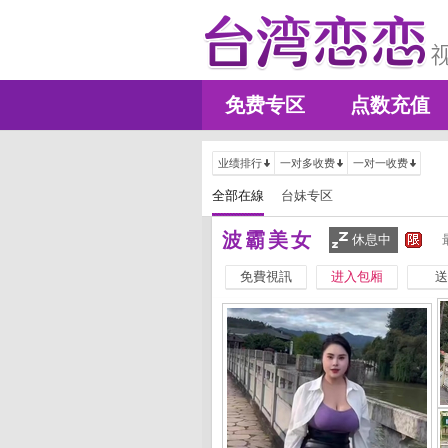
免费专区
点数充值
业绩排行
一对多收费
一对一收费
全部在線
台妹专区
波霸美女
休息中
免費視訊
进入包厢
送