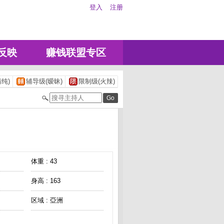
登入
注册
反映
赚钱联盟专区
纯)
辅导级(暧昧)
限制级(火辣)
体重 : 43
身高 : 163
区域 : 亞洲