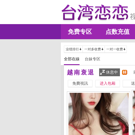
免费专区
点数充值
业绩排行
一对多收费
一对一收费
全部在線
台妹专区
越南衰退
休息中
免費視訊
进入包厢
送