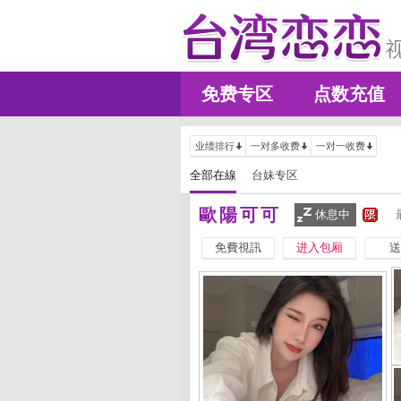
免费专区
点数充值
业绩排行
一对多收费
一对一收费
全部在線
台妹专区
歐陽可可
休息中
免費視訊
进入包厢
送