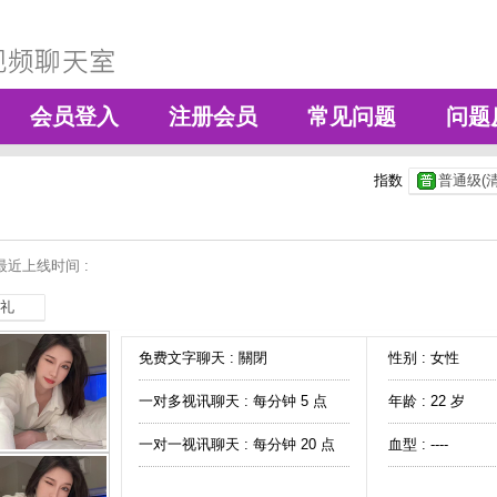
会员登入
注册会员
常见问题
问题
指数
普通级(清
最近上线时间 :
礼
免费文字聊天 :
關閉
性别 : 女性
一对多视讯聊天 :
每分钟 5 点
年龄 : 22 岁
一对一视讯聊天 :
每分钟 20 点
血型 : ----