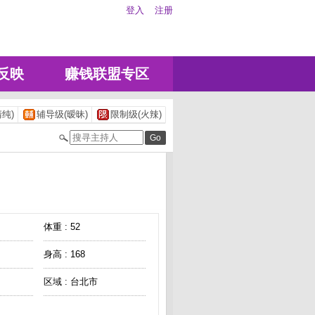
登入
注册
反映
赚钱联盟专区
纯)
辅导级(暧昧)
限制级(火辣)
体重 : 52
身高 : 168
区域 : 台北市