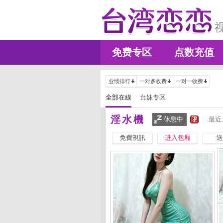
免费专区
点数充值
业绩排行
一对多收费
一对一收费
全部在線
台妹专区
淫水機
休息中
最近
免費視訊
进入包厢
送