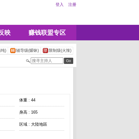
登入
注册
反映
赚钱联盟专区
纯)
辅导级(暧昧)
限制级(火辣)
体重 : 44
身高 : 165
区域 : 大陸地區