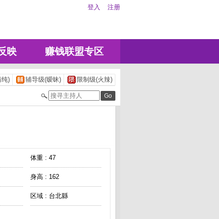
登入
注册
反映
赚钱联盟专区
纯)
辅导级(暧昧)
限制级(火辣)
体重 : 47
身高 : 162
区域 : 台北縣