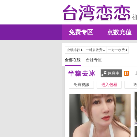
免费专区
点数充值
业绩排行
一对多收费
一对一收费
全部在線
台妹专区
半糖去冰
休息中
免費視訊
进入包厢
送