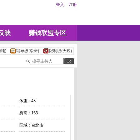
登入
注册
反映
赚钱联盟专区
纯)
辅导级(暧昧)
限制级(火辣)
体重 : 45
身高 : 163
区域 : 台北市