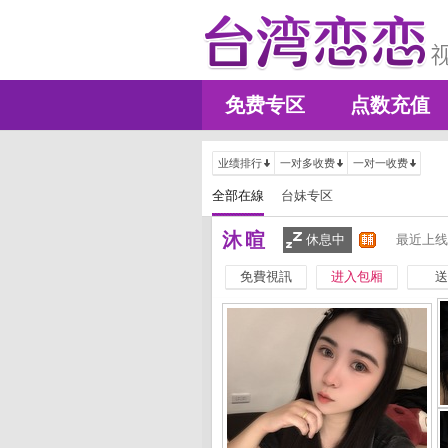
免费专区
点数充值
业绩排行
一对多收费
一对一收费
全部在線
台妹专区
沐暄
休息中
最近上线
免費視訊
进入包厢
送