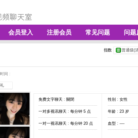
会员登入
注册会员
常见问题
问题
指数
普通级(清
时间 :
礼
免费文字聊天 :
關閉
性别 : 女性
一对多视讯聊天 :
每分钟 5 点
年龄 : 23 岁
一对一视讯聊天 :
每分钟 20 点
血型 : ----