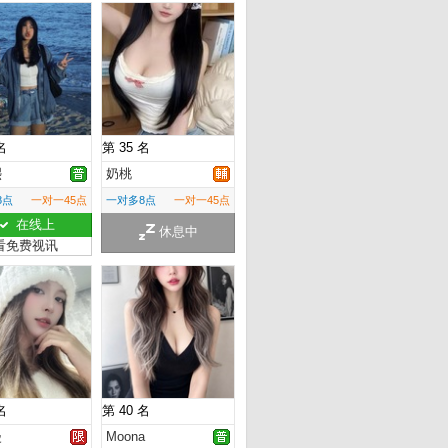
名
第 35 名
熙
奶桃
8点
一对一45点
一对多8点
一对一45点
在线上
休息中
看免费视讯
名
第 40 名
漫
Moona