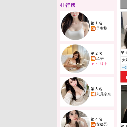
排行榜
第 1 名
予宥期
第 
第 2 名
玖妍
大
忙線中
一
第 3 名
九尾奈奈
第 4 名
艾媛熙
第 