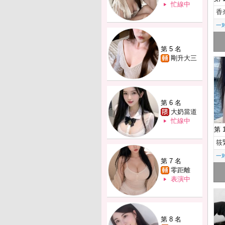
忙線中
香
一
第 5 名
剛升大三
第 6 名
大奶當道
忙線中
第 
筱
一
第 7 名
零距離
表演中
第 8 名