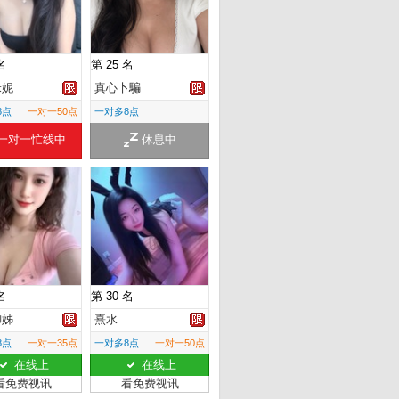
名
第 25 名
米妮
真心卜騙
8点
一对一50点
一对多8点
一对一忙线中
休息中
名
第 30 名
御姊
熹水
8点
一对一35点
一对多8点
一对一50点
在线上
在线上
看免费视讯
看免费视讯