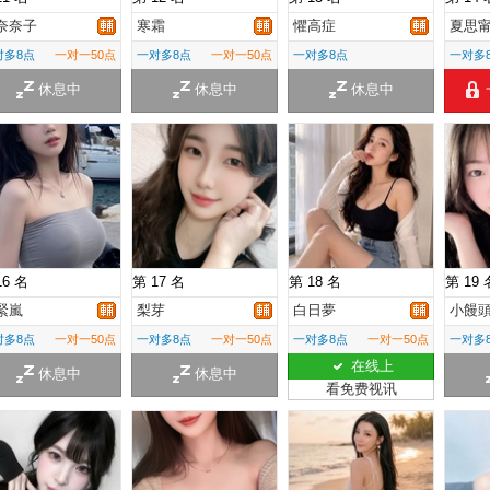
奈奈子
寒霜
懼高症
夏思
对多8点
一对一50点
一对多8点
一对一50点
一对多8点
一对多
休息中
休息中
休息中
16 名
第 17 名
第 18 名
第 19 
緊嵐
梨芽
白日夢
小饅
对多8点
一对一50点
一对多8点
一对一50点
一对多8点
一对一50点
一对多
在线上
休息中
休息中
看免费视讯