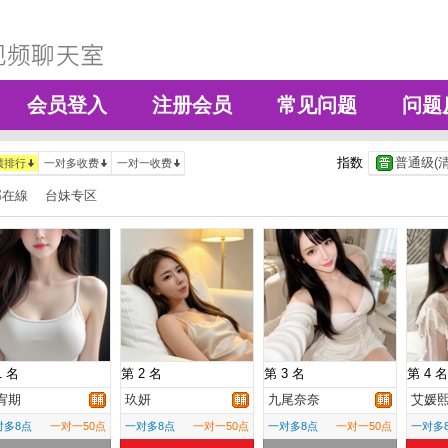
会员登入
注册会员
常见问题
问题
指数
普通级(清
绩排行
一对多收费
一对一收费
部在線
台妹专区
1 名
第 2 名
第 3 名
第 4 名
宥期
玖妍
九尾奈奈
艾媛
对多8点
一对一50点
一对多8点
一对一50点
一对多8点
一对一50点
一对多