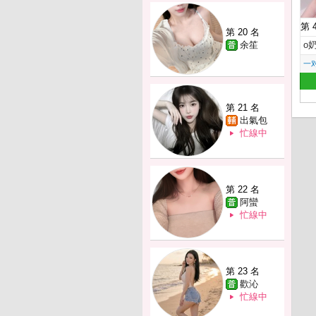
第 
第 20 名
余笙
o
一
第 21 名
出氣包
忙線中
第 22 名
阿蠻
忙線中
第 23 名
歡沁
忙線中