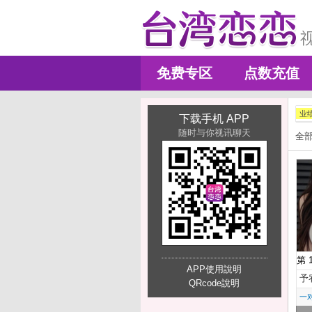
免费专区
点数充值
业
下载手机 APP
随时与你视讯聊天
全
第 
APP使用說明
予
QRcode說明
一