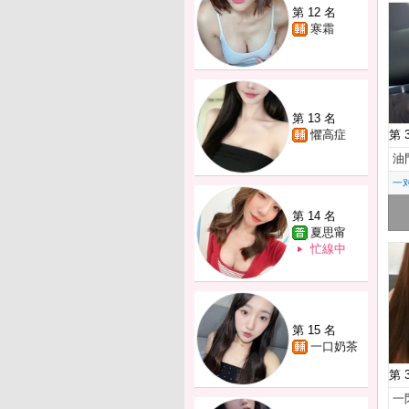
第 12 名
寒霜
第 13 名
懼高症
第 
油
一
第 14 名
夏思甯
忙線中
第 15 名
一口奶茶
第 
一