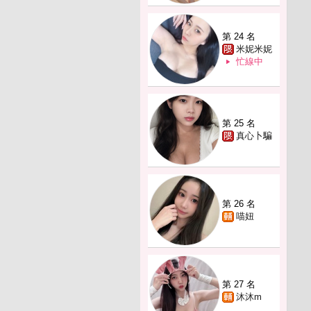
第 24 名
米妮米妮
忙線中
第 25 名
真心卜騙
第 26 名
喵妞
第 27 名
沐沐m