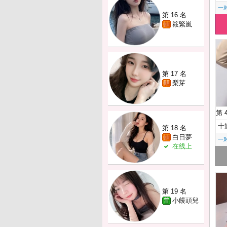
一
第 16 名
筱緊嵐
第 17 名
梨芽
第 
十
第 18 名
白日夢
一
在线上
第 19 名
小饅頭兒