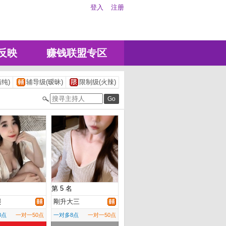
登入
注册
反映
赚钱联盟专区
纯)
辅导级(暧昧)
限制级(火辣)
第 5 名
熙
剛升大三
8点
一对一50点
一对多8点
一对一50点