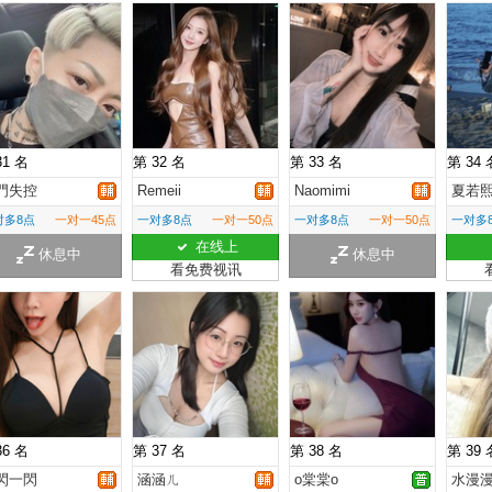
31 名
第 32 名
第 33 名
第 34 
門失控
Remeii
Naomimi
夏若
对多8点
一对一45点
一对多8点
一对一50点
一对多8点
一对一50点
一对多
在线上
休息中
休息中
看免费视讯
36 名
第 37 名
第 38 名
第 39 
閃一閃
涵涵ㄦ
o棠棠o
水漫