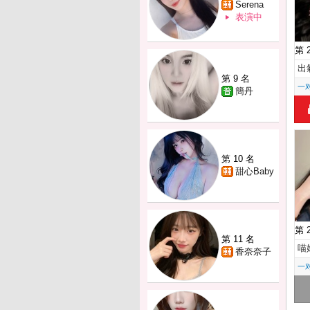
Serena
表演中
第 
出
第 9 名
一
簡丹
第 10 名
甜心Baby
第 
第 11 名
喵
香奈奈子
一