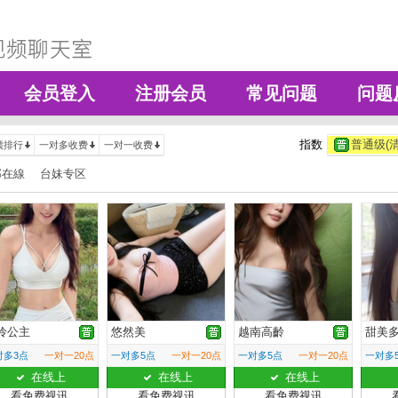
会员登入
注册会员
常见问题
问题
指数
普通级(清
绩排行
一对多收费
一对一收费
部在線
台妹专区
伶公主
悠然美
越南高齡
甜美
对多3点
一对一20点
一对多5点
一对一20点
一对多5点
一对一20点
一对多
在线上
在线上
在线上
看免费视讯
看免费视讯
看免费视讯