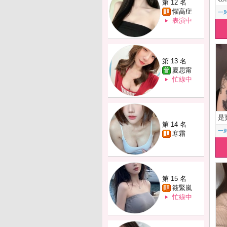
第 12 名
懼高症
一
表演中
第 13 名
夏思甯
忙線中
是
第 14 名
一
寒霜
第 15 名
筱緊嵐
忙線中