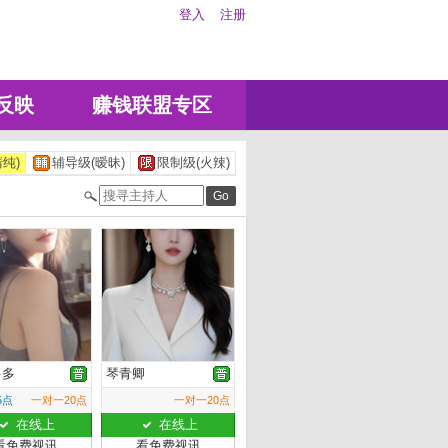
登入
注册
反映
赚钱联盟专区
纯)
辅导级(暧昧)
限制级(火辣)
多多
琴青卿
5点
一对一20点
一对一20点
在线上
在线上
看免费视讯
看免费视讯