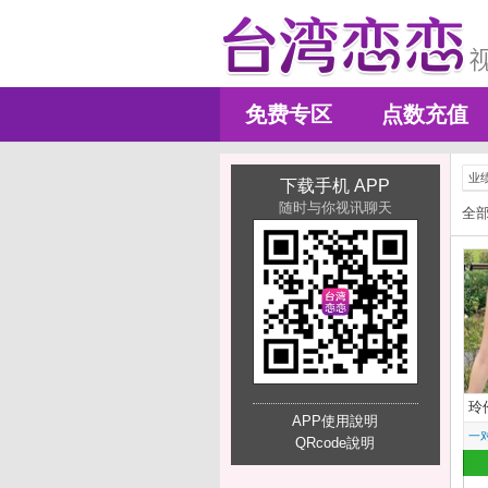
免费专区
点数充值
业
下载手机 APP
随时与你视讯聊天
全
玲
APP使用說明
一
QRcode說明