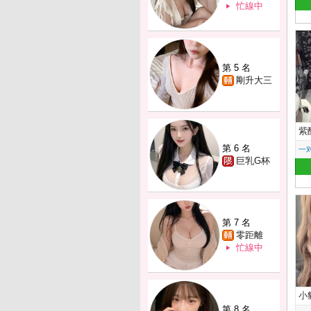
忙線中
第 5 名
剛升大三
紫
第 6 名
一
巨乳G杯
第 7 名
零距離
忙線中
小
第 8 名