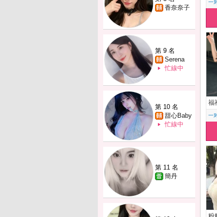
一
香奈奈子
第 9 名
Serena
忙線中
福
第 10 名
甜心Baby
一
忙線中
第 11 名
簡丹
粉