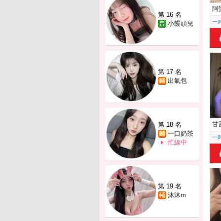
阿
第 16 名
一
小饅頭兒
第 17 名
出氣包
甘
第 18 名
一口奶茶
一
忙線中
第 19 名
沐沐m