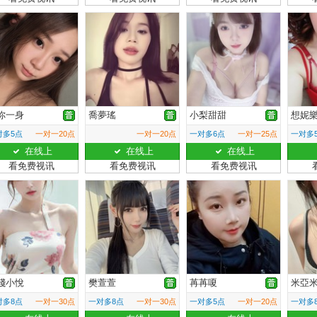
你一身
喬夢瑤
小梨甜甜
想妮
对多5点
一对一20点
一对一20点
一对多6点
一对一25点
一对多
在线上
在线上
在线上
看免费视讯
看免费视讯
看免费视讯
淺小悅
樊萱萱
苒苒嗄
米亞
对多8点
一对一30点
一对多8点
一对一30点
一对多5点
一对一20点
一对多