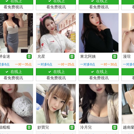
在线上
在线上
在线上
看免费视讯
看免费视讯
看免费视讯
醉金迷
允星
東北阿姨
漫瑄
对多8点
一对一35点
一对多6点
一对一25点
一对多8点
一对一30点
一对多
在线上
在线上
在线上
看免费视讯
看免费视讯
看免费视讯
貓糯糯
妙寶兒
泠月兒
越南