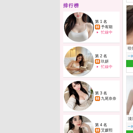
排行榜
第 1 名
予宥期
忙線中
咬
第 2 名
一
玖妍
忙線中
第 3 名
九尾奈奈
淺
第 4 名
一
艾媛熙