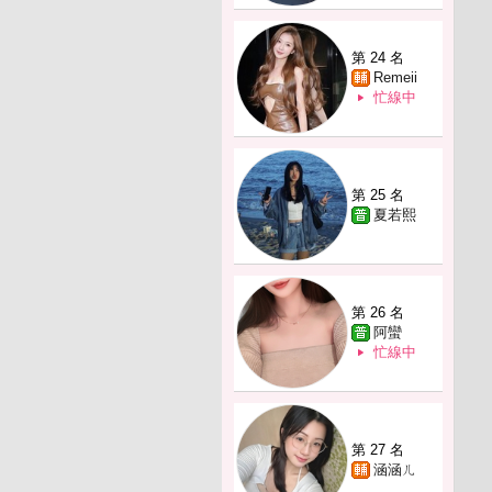
第 24 名
Remeii
忙線中
第 25 名
夏若熙
第 26 名
阿蠻
忙線中
第 27 名
涵涵ㄦ