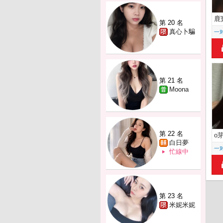
鹿
第 20 名
真心卜騙
一
第 21 名
Moona
第 22 名
o
白日夢
一
忙線中
第 23 名
米妮米妮